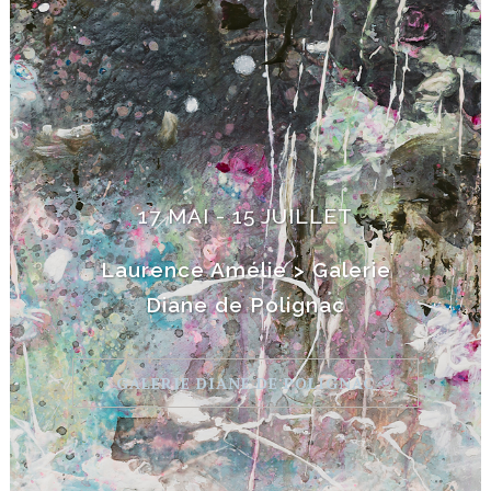
17 MAI - 15 JUILLET
Laurence Amélie > Galerie
Diane de Polignac
GALERIE DIANE DE POLIGNAC